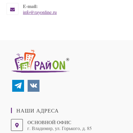
Opens
E-mail:
in
info@rayonline.ru
Opens
your
in
your
application
application
telegram
vkontakte
НАШИ АДРЕСА
ОСНОВНОЙ ОФИС
г. Владимир, ул. Горького, д. 85