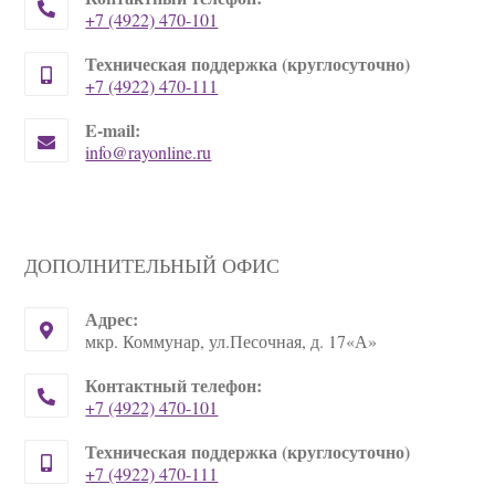
+7 (4922) 470-101
Opens in your application
Техническая поддержка (круглосуточно)
+7 (4922) 470-111
Opens
E-mail:
in
info@rayonline.ru
Opens
your
in
your
application
application
ДОПОЛНИТЕЛЬНЫЙ ОФИС
Адрес:
мкр. Коммунар, ул.Песочная, д. 17«А»
Контактный телефон:
+7 (4922) 470-101
Opens in your application
Техническая поддержка (круглосуточно)
+7 (4922) 470-111