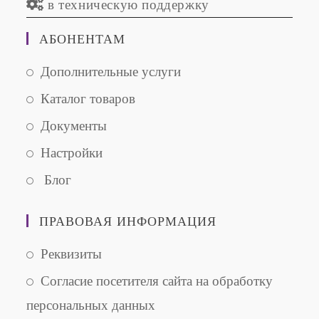
в техническую поддержку
АБОНЕНТАМ
Opens
Дополнительные услуги
in
Opens
Каталог товаров
a
in
new
Opens
Документы
a
tab
in
new
Opens
Настройки
a
tab
in
new
Opens
Блог
a
tab
in
new
a
ПРАВОВАЯ ИНФОРМАЦИЯ
tab
new
tab
Opens
Реквизиты
in
Opens
Согласие посетителя сайта на обработку
a
in
персональных данных
new
a