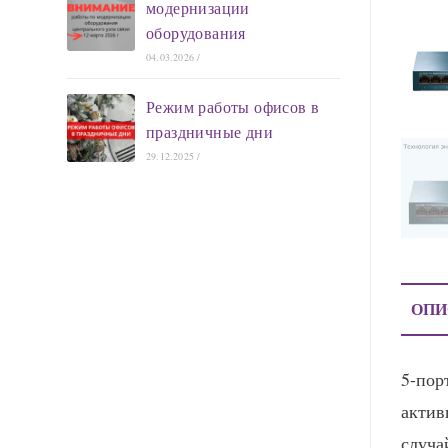
модернизации
оборудования
04.03.2026
/
Режим работы офисов в
праздничные дни
29.12.2025
/
ОПИ
5-пор
актив
случа