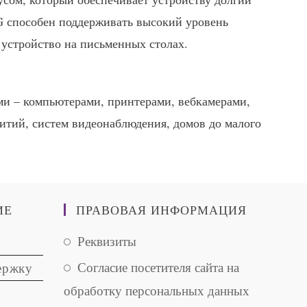
G способен поддерживать высокий уровень
 устройство на письменных столах.
и – компьютерами, принтерами, вебкамерами,
тий, систем видеонаблюдения, домов до малого
ИЕ
ПРАВОВАЯ ИНФОРМАЦИЯ
Opens
Реквизиты
in
Opens
Согласие посетителя сайта на
ержку
a
in
обработку персональных данных
new
a
tab