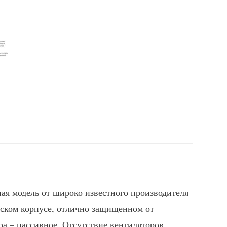
я модель от широко известного производителя
еском корпусе, отлично защищенном от
а – пассивное. Отсутствие вентиляторов