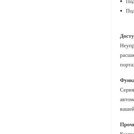
Под
Под
Досту
Неупр
расши
порта
Функц
Серия
автом
вашей
Проч
Компо