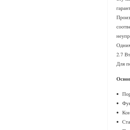
гаран
Произ
соотв
неупр
Одним
2.7 Вт
Для п
Основ
Пор
Фун
Кон
Ста