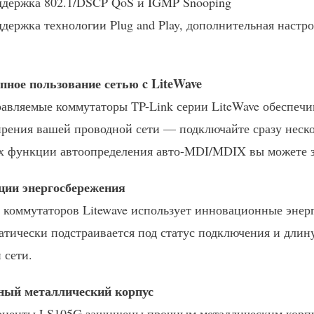
держка 802.1/DSCP QoS и IGMP Snooping
держка технологии Plug and Play, дополнительная настро
пное пользование сетью c LiteWave
авляемые коммутаторы TP-Link серии LiteWave обеспечи
рения вашей проводной сети — подключайте сразу нескол
х функции автоопределения авто-MDI/MDIX вы можете за
ии энергосбережения
 коммутаторов Litewave использует инновационные энер
атически подстраивается под статус подключения и длин
 сети.
ный металлический корпус
ненты LS105G защищены прочным металлическим корпус