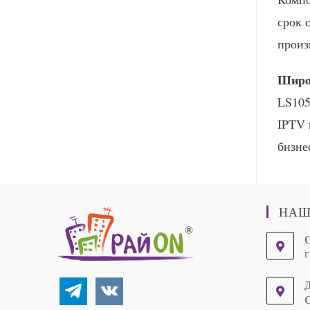
срок 
произ
Широ
LS105
IPTV 
бизне
НАШ
г
telegram
vkontakte