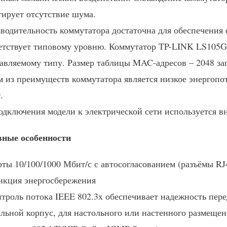
тирует отсутствие шума.
водительность коммутатора достаточна для обеспечения 
етствует типовому уровню. Коммутатор TP-LINK LS105G 
авляемому типу. Размер таблицы MAC-адресов – 2048 за
 из преимуществ коммутатора является низкое энергопо
.
одключения модели к электрической сети используется в
ные особенности
ты 10/100/1000 Мбит/с с автосогласованием (разъёмы R
кция энергосбережения
троль потока IEEE 802.3x обеспечивает надежность пер
льной корпус, для настольного или настенного размещен