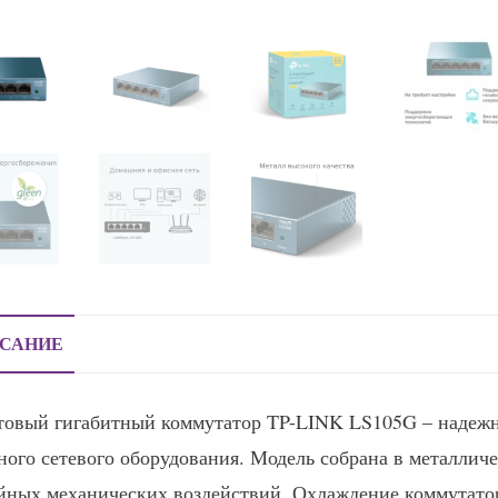
САНИЕ
товый гигабитный коммутатор TP-LINK LS105G – надежна
ного сетевого оборудования. Модель собрана в металлич
йных механических воздействий. Охлаждение коммутатор