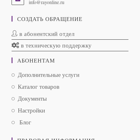
info@rayonline.ru
Opens
in
your
СОЗДАТЬ ОБРАЩЕНИЕ
application
в абонентский отдел
в техническую поддержку
АБОНЕНТАМ
Opens
Дополнительные услуги
in
Opens
Каталог товаров
a
in
new
Opens
Документы
a
tab
in
new
Opens
Настройки
a
tab
in
new
Opens
Блог
a
tab
in
new
a
tab