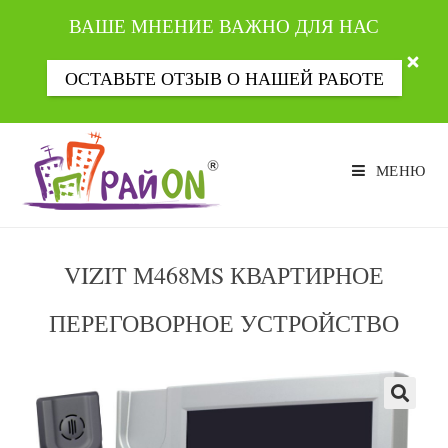
ВАШЕ МНЕНИЕ ВАЖНО ДЛЯ НАС
ОСТАВЬТЕ ОТЗЫВ О НАШЕЙ РАБОТЕ
Перейти
к
МЕНЮ
содержимому
VIZIT М468MS КВАРТИРНОЕ
ПЕРЕГОВОРНОЕ УСТРОЙСТВО